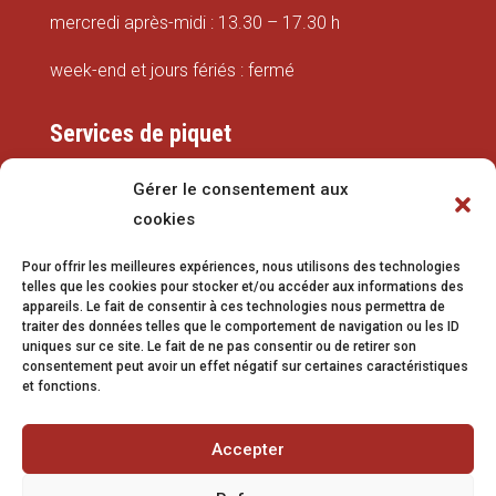
mercredi après-midi : 13.30 – 17.30 h
week-end et jours fériés : fermé
Services de piquet
Eaux
Gérer le consentement aux
cookies
079 337 66 42
Pour offrir les meilleures expériences, nous utilisons des technologies
eaux@vetroz.ch
telles que les cookies pour stocker et/ou accéder aux informations des
appareils. Le fait de consentir à ces technologies nous permettra de
Travaux publics
traiter des données telles que le comportement de navigation ou les ID
uniques sur ce site. Le fait de ne pas consentir ou de retirer son
079 213 92 08
consentement peut avoir un effet négatif sur certaines caractéristiques
et fonctions.
travaux.publics@vetroz.ch
Accepter