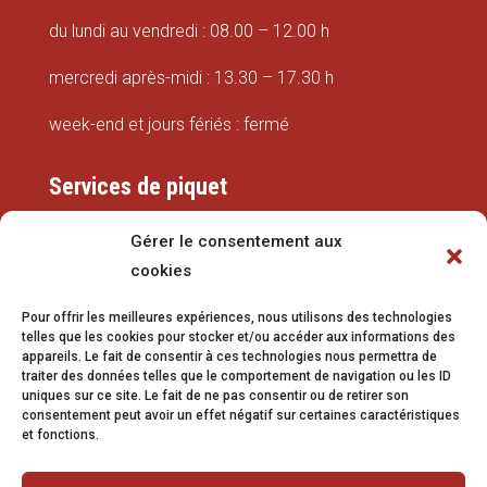
du lundi au vendredi : 08.00 – 12.00 h
mercredi après-midi : 13.30 – 17.30 h
week-end et jours fériés : fermé
Services de piquet
Eaux
Gérer le consentement aux
cookies
079 337 66 42
Pour offrir les meilleures expériences, nous utilisons des technologies
eaux@vetroz.ch
telles que les cookies pour stocker et/ou accéder aux informations des
appareils. Le fait de consentir à ces technologies nous permettra de
Travaux publics
traiter des données telles que le comportement de navigation ou les ID
uniques sur ce site. Le fait de ne pas consentir ou de retirer son
079 213 92 08
consentement peut avoir un effet négatif sur certaines caractéristiques
et fonctions.
travaux.publics@vetroz.ch