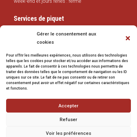
week-end et jours fériés : fermé
Services de piquet
Eaux
Gérer le consentement aux
cookies
079 337 66 42
Pour offrir les meilleures expériences, nous utilisons des technologies
eaux@vetroz.ch
telles que les cookies pour stocker et/ou accéder aux informations des
appareils. Le fait de consentir à ces technologies nous permettra de
Travaux publics
traiter des données telles que le comportement de navigation ou les ID
uniques sur ce site. Le fait de ne pas consentir ou de retirer son
079 213 92 08
consentement peut avoir un effet négatif sur certaines caractéristiques
et fonctions.
travaux.publics@vetroz.ch
Accepter
Refuser
Impressum
Voir les préférences