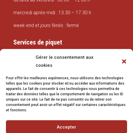
mercredi après-midi : 13.30 – 17.30 h
week-end et jours fériés : fermé
Services de piquet
Eaux
Gérer le consentement aux
cookies
079 337 66 42
Pour offrir les meilleures expériences, nous utilisons des technologies
eaux@vetroz.ch
telles que les cookies pour stocker et/ou accéder aux informations des
appareils. Le fait de consentir à ces technologies nous permettra de
Travaux publics
traiter des données telles que le comportement de navigation ou les ID
uniques sur ce site. Le fait de ne pas consentir ou de retirer son
079 213 92 08
consentement peut avoir un effet négatif sur certaines caractéristiques
et fonctions.
travaux.publics@vetroz.ch
Accepter