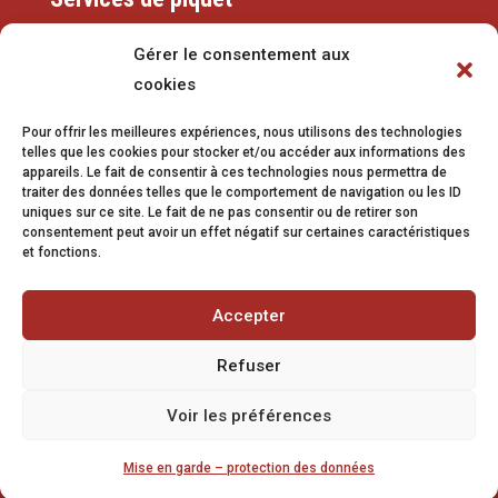
Eaux
Gérer le consentement aux
cookies
079 337 66 42
Pour offrir les meilleures expériences, nous utilisons des technologies
eaux@vetroz.ch
telles que les cookies pour stocker et/ou accéder aux informations des
appareils. Le fait de consentir à ces technologies nous permettra de
Travaux publics
traiter des données telles que le comportement de navigation ou les ID
uniques sur ce site. Le fait de ne pas consentir ou de retirer son
079 213 92 08
consentement peut avoir un effet négatif sur certaines caractéristiques
et fonctions.
travaux.publics@vetroz.ch
Accepter
Refuser
Impressum
Voir les préférences
Mise en garde
Mise en garde – protection des données