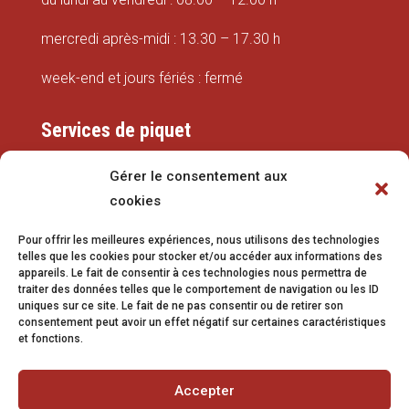
mercredi après-midi : 13.30 – 17.30 h
week-end et jours fériés : fermé
Services de piquet
Eaux
Gérer le consentement aux
cookies
079 337 66 42
Pour offrir les meilleures expériences, nous utilisons des technologies
eaux@vetroz.ch
telles que les cookies pour stocker et/ou accéder aux informations des
appareils. Le fait de consentir à ces technologies nous permettra de
Travaux publics
traiter des données telles que le comportement de navigation ou les ID
uniques sur ce site. Le fait de ne pas consentir ou de retirer son
079 213 92 08
consentement peut avoir un effet négatif sur certaines caractéristiques
et fonctions.
travaux.publics@vetroz.ch
Accepter