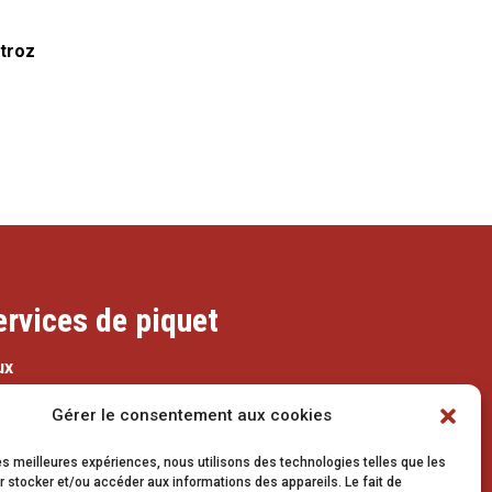
étroz
ervices de piquet
ux
079 337 66 42
Gérer le consentement aux cookies
eaux@vetroz.ch
les meilleures expériences, nous utilisons des technologies telles que les
 stocker et/ou accéder aux informations des appareils. Le fait de