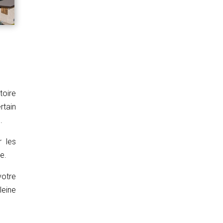
toire
rtain
.
 les
e.
otre
leine