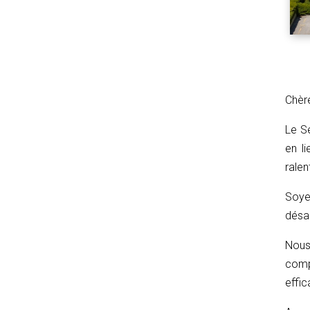
Chèr
Le S
en li
rale
Soye
désag
Nous
comp
effic